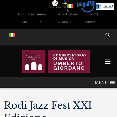
Amm. Trasparente
Albo Pretorio
AVCP
SIA
SIP
ASIMUT
Contatti
MENU
Rodi Jazz Fest XXI