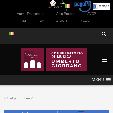
Amm. Trasparente
Albo Pretorio
AVCP
SIA
SIP
ASIMUT
Contatti
MENU
>
Gadget Pro.ben 2