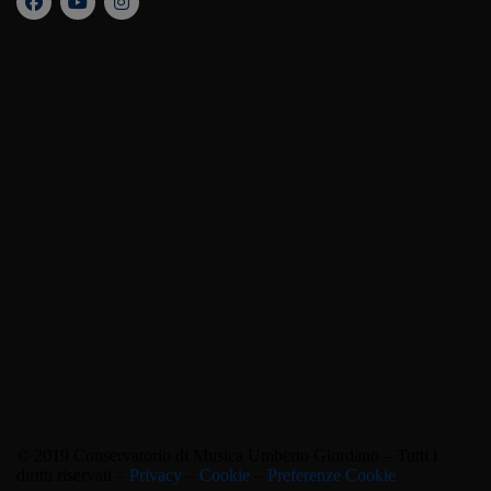
© 2019 Conservatorio di Musica Umberto Giordano – Tutti i
diritti riservati –
Privacy
–
Cookie
–
Preferenze Cookie