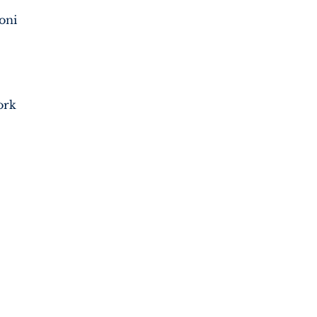
oni
ork