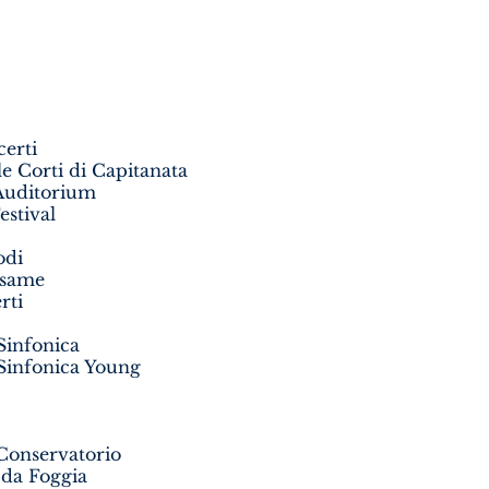
erti
e Corti di Capitanata
Auditorium
estival
odi
Esame
rti
Sinfonica
Sinfonica Young
Conservatorio
 da Foggia