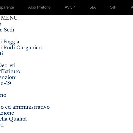
parente
Albo Pretorio
AVCP
SIA
SIP
U
MENU
o
 e Sedi
i Foggia
i Rodi Garganico
ti
ecreti
'Istituto
enzioni
d-19
rno
co ed amministrativo
azione
lla Qualità
ti