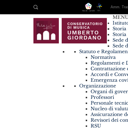
Amm. Tras
MEN
Istitut
Storia
Storia
Sede d
Sede d
Statuto e Regolamen
Normativa
Regolamenti e D
Contrattazione d
Accordi e Conv
Emergenza covi
Organizzazione
Organi di gove
Professori
Personale tecni
Nucleo di valut
Assicurazione de
Revisori dei con
RSU