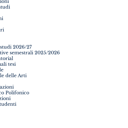
ioni
studi
ni
ri
 studi 2026/27
ttive semestrali 2025/2026
torial
li tesi
le
e delle Arti
azioni
o Polifonico
zioni
tudenti