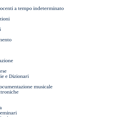
ocenti a tempo indeterminato
zioni
i
imento
tazione
orse
ie e Dizionari
documentazione musicale
ttroniche
a
Seminari