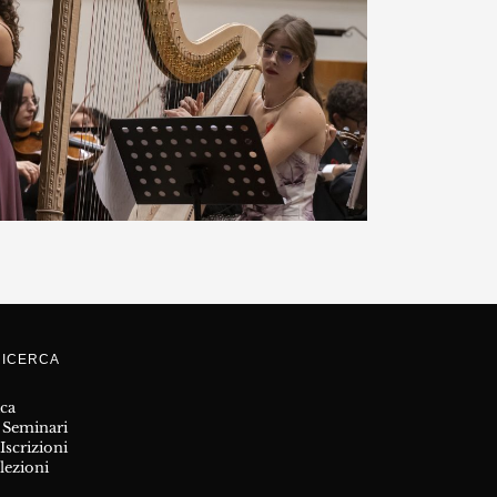
RICERCA
ica
 Seminari
scrizioni
lezioni