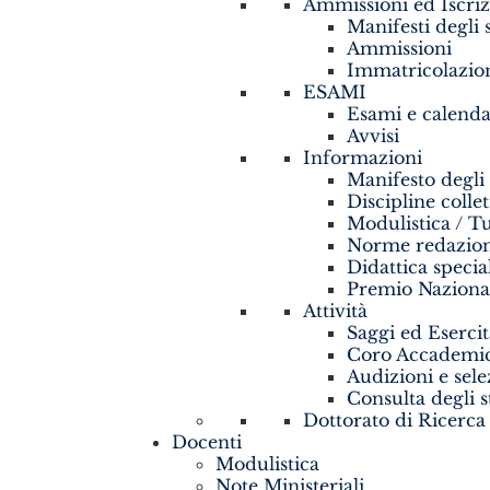
Ammissioni ed Iscriz
Manifesti degli 
Ammissioni
Immatricolazio
ESAMI
Esami e calenda
Avvisi
Informazioni
Manifesto degli
Discipline colle
Modulistica / Tu
Norme redaziona
Didattica specia
Premio Nazional
Attività
Saggi ed Esercit
Coro Accademic
Audizioni e sele
Consulta degli s
Dottorato di Ricerca
Docenti
Modulistica
Note Ministeriali