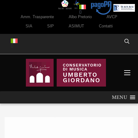
Amm. Trasparente
Albo Pretorio
AVCP
SIA
SIP
ASIMUT
Contatti
MENU