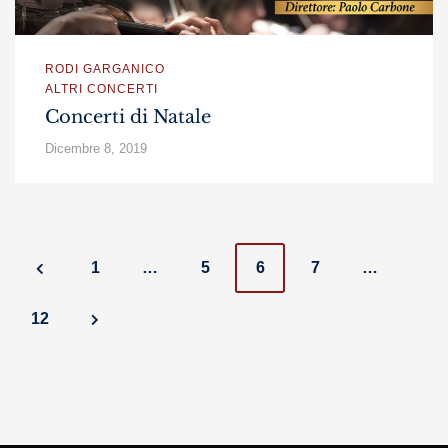
RODI GARGANICO
ALTRI CONCERTI
Concerti di Natale
Dicembre 8, 2019
Posts
1
…
5
6
7
…
navigation
12