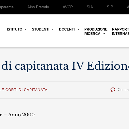
parente
Albo Pretorio
AVCP
SIA
SIP
ISTITUTO
STUDENTI
DOCENTI
PRODUZIONE
RAPPORT
RICERCA
INTERNAZ
 di capitanata IV Edizion
Comme
LE CORTI DI CAPITANATA
ne –
Anno 2000