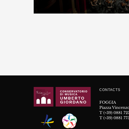
CONTACTS
FOGGIA
Piazza Vincenzo
T (+39) 0881 7
T (+39) 0881 77