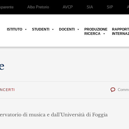
parente
Albo Pretorio
AVCP
SIA
SIP
ISTITUTO
STUDENTI
DOCENTI
PRODUZIONE
RAPPORT
RICERCA
INTERNAZ
e
Comme
ONCERTI
rvatorio di musica e dall’Università di Foggia