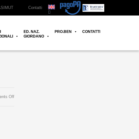
ASIMUT
Contatti
I
ED. NAZ.
PRO.BEN
CONTATTI
IONALI
GIORDANO
on
nts Off
Concerto
di
Natale