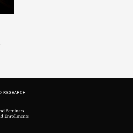
E
ND RESEARCH
and Seminars
nd Enrollments