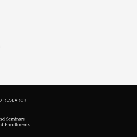
E
ND RESEARCH
and Seminars
nd Enrollments