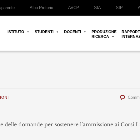
parente
Albo Pretorio
AVCP
SIA
SIP
ISTITUTO
STUDENTI
DOCENTI
PRODUZIONE
RAPPORT
RICERCA
INTERNAZ
Comme
IONI
ne delle domande per sostenere l’ammissione ai Corsi L