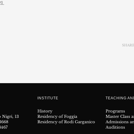
1.
SHAR
INSTITUTE
TEACHING A
History
Programs
 Nigri, 13
Residency of Foggia
Master Class 
23668
Residency of Rodi Garganico
Admissions a
3467
Auditions