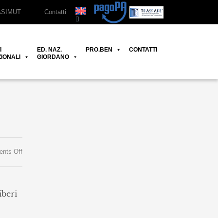
ASIMUT
Contatti
I
ED. NAZ.
PRO.BEN
CONTATTI
IONALI
GIORDANO
on
nts Off
Corsi
liberi
iberi