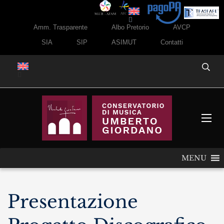
Amm. Trasparente
Albo Pretorio
AVCP
SIA
SIP
ASIMUT
Contatti
MENU
Presentazione