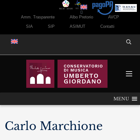
Amm. Trasparente
Albo Pretorio
AVCP
SIA
SIP
ASIMUT
Contatti
MENU
Carlo Marchione