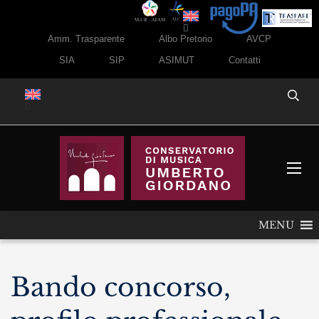
Amm. Trasparente
Albo Pretorio
AVCP
SIA
SIP
ASIMUT
Contatti
MENU
Bando concorso,