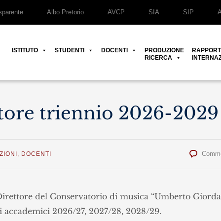
parente
Albo Pretorio
AVCP
SIA
SIP
ISTITUTO
STUDENTI
DOCENTI
PRODUZIONE
RAPPORT
RICERCA
INTERNAZ
ttore triennio 2026-2029
Comme
ZIONI
,
DOCENTI
i Direttore del Conservatorio di musica “Umberto Giord
nni accademici 2026/27, 2027/28, 2028/29.