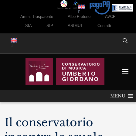
Amm. Trasparente
Albo Pretorio
AVCP
SIA
SIP
ASIMUT
Contatti
MENU
Il conservatorio