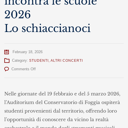
incontra le scuole
2026
Lo schiaccianoci
February 18, 2026
Category:
STUDENTI
,
ALTRI CONCERTI
on
Comments Off
Il
conservatorio
incontra
le
Nelle giornate del 19 febbraio e del 5 marzo 2026,
scuole
l’Auditorium del Conservatorio di Foggia ospiterà
2026
Lo
studenti provenienti dal territorio, offrendo loro
schiaccianoci
l’opportunità di conoscere da vicino la realtà
orchestrale e il mondo degli strumenti musicali.