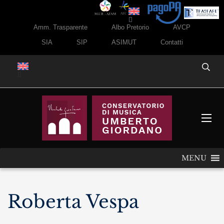
Amm. Trasparente
Albo Pretorio
AVCP
SIA
SIP
ASIMUT
Contatti
MENU
Roberta Vespa