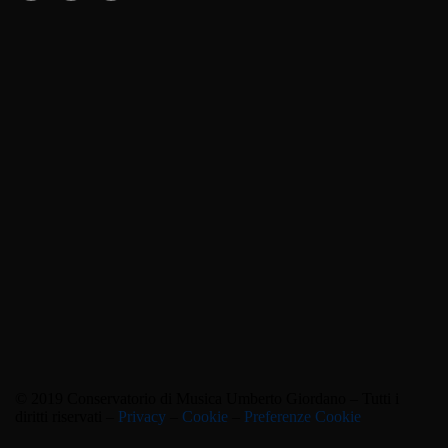
© 2019 Conservatorio di Musica Umberto Giordano – Tutti i
diritti riservati –
Privacy
–
Cookie
–
Preferenze Cookie