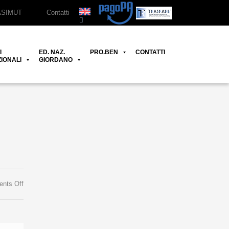
ASIMUT
Contatti
I
ED. NAZ.
PRO.BEN
CONTATTI
IONALI
GIORDANO
on
nts Off
Francisco
Gaspar
Tomás
&