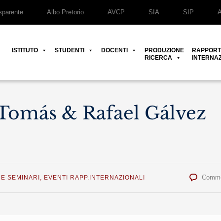
parente
Albo Pretorio
AVCP
SIA
SIP
ISTITUTO
STUDENTI
DOCENTI
PRODUZIONE
RAPPORT
RICERCA
INTERNAZ
 Tomás & Rafael Gálvez
Comme
E SEMINARI
,
EVENTI RAPP.INTERNAZIONALI