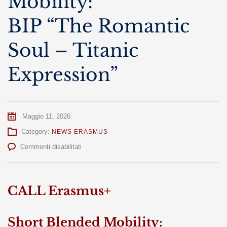
Mobility:
BIP “The Romantic
Soul – Titanic
Expression”
Maggio 11, 2026
Category:
NEWS ERASMUS
su
Commenti disabilitati
Short
Blended
Mobility:
BIP
CALL Erasmus+
“The
Romantic
Soul
Short Blended Mobility: