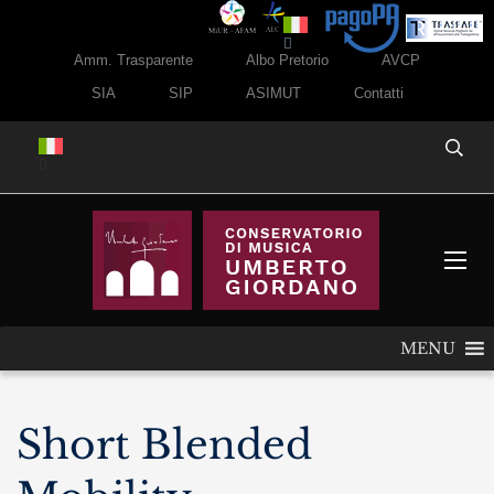
Amm. Trasparente
Albo Pretorio
AVCP
SIA
SIP
ASIMUT
Contatti
MENU
Short Blended