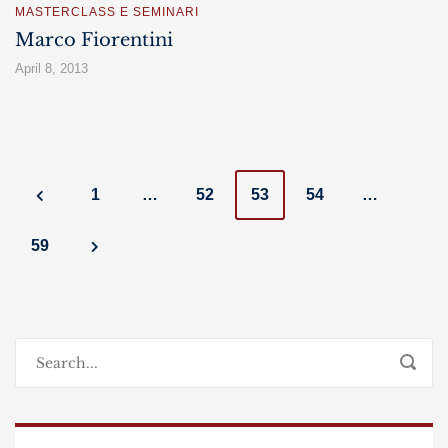
MASTERCLASS E SEMINARI
Marco Fiorentini
April 8, 2013
Posts
1
…
52
53
54
…
navigation
59