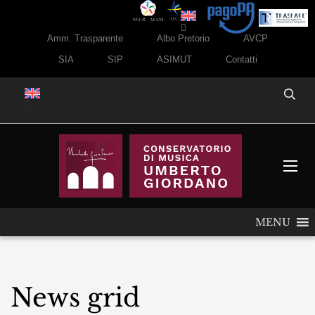
Amm. Trasparente
Albo Pretorio
AVCP
SIA
SIP
ASIMUT
Contatti
MENU
News grid