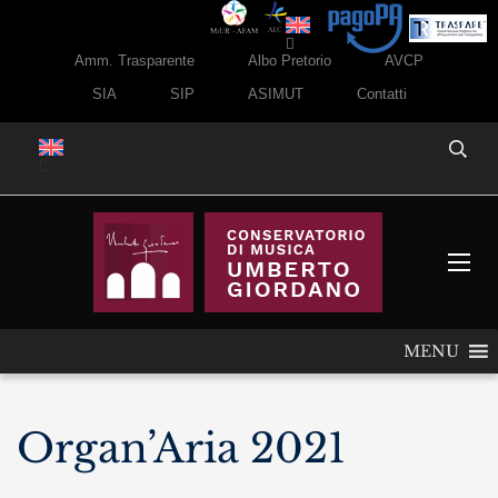
Amm. Trasparente
Albo Pretorio
AVCP
SIA
SIP
ASIMUT
Contatti
MENU
Organ’Aria 2021