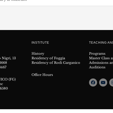
INSTITUTE
TEACHING A
History
Programs
 Nigri, 13
Residency of Foggia
Master Class 
23668
Residency of Rodi Garganico
Admissions a
3467
Auditions
Office Hours
ICO (FG)
nc
66580