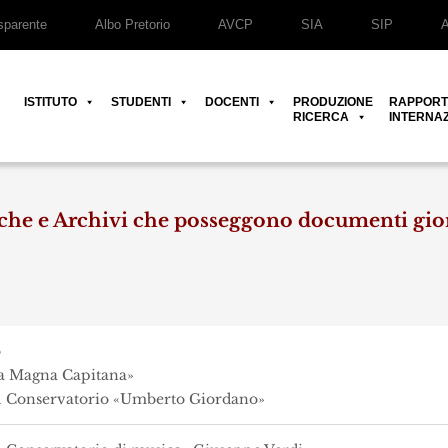
parente
Albo Pretorio
AVCP
SIA
SIP
ISTITUTO
STUDENTI
DOCENTI
PRODUZIONE
RAPPORT
RICERCA
INTERNAZ
eche e Archivi che posseggono documenti gio
o
La Magna Capitana»
el Conservatorio «Umberto Giordano»