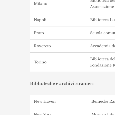
Biblioteca de
Milano
Associazion
Napoli
Biblioteca Lu
Prato
Scuola comun
Rovereto
Accademia deg
Biblioteca de
Torino
Fondazione 
Biblioteche e archivi stranieri
New Haven
Beinecke Rar
New York
Morgan Lib