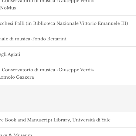
l Conservatorio di musica «Giuseppe Verdi»
e NoMus
cchesi Palli (in Biblioteca Nazionale Vittorio Emanuele III)
ale di musica-Fondo Bettarini
li Agiati
l Conservatorio di musica «Giuseppe Verdi»
Romolo Gazzera
e Book and Manuscript Library, Università di Yale
rary & Museum