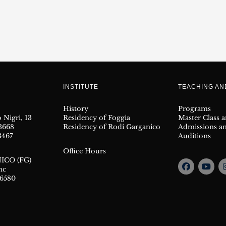
INSTITUTE
TEACHING A
History
Programs
 Nigri, 13
Residency of Foggia
Master Class 
23668
Residency of Rodi Garganico
Admissions a
3467
Auditions
Office Hours
ICO (FG)
nc
66580