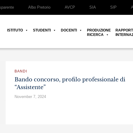
parente
Albo Pretorio
AVCP
SIA
SIP
ISTITUTO
STUDENTI
DOCENTI
PRODUZIONE
RAPPORT
RICERCA
INTERNAZ
BANDI
Bando concorso, profilo professionale di
“Assistente”
November 7, 2024