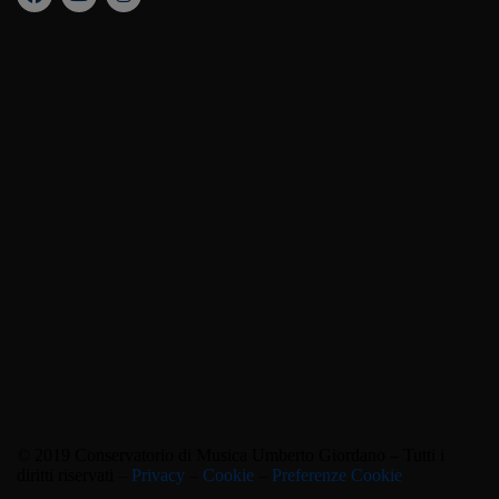
© 2019 Conservatorio di Musica Umberto Giordano – Tutti i
diritti riservati –
Privacy
–
Cookie
–
Preferenze Cookie