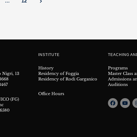
…
12
INSTITUTE
TEACHING A
History
Programs
 Nigri, 13
Residency of Foggia
Master Class 
23668
Residency of Rodi Garganico
Admissions a
3467
Auditions
Office Hours
ICO (FG)
nc
66580