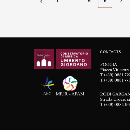
Posts
1
…
5
6
7
navigation
CONTACTS
FOGGIA
Piazza Vincenzo
T (+39) 0881 7
T (+39) 0881 77
RODI GARGAN
Strada Croce, s
T (+39) 0884 9